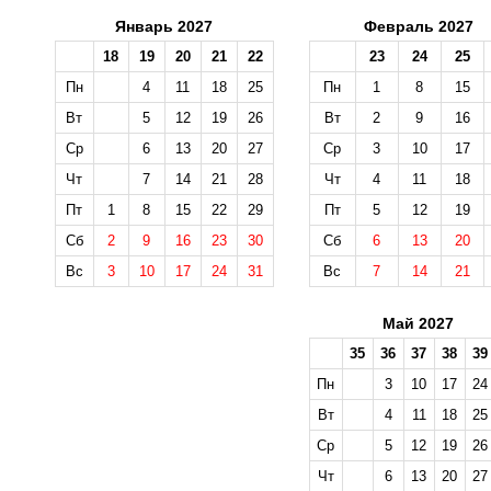
Январь 2027
Февраль 2027
18
19
20
21
22
23
24
25
Пн
4
11
18
25
Пн
1
8
15
Вт
5
12
19
26
Вт
2
9
16
Ср
6
13
20
27
Ср
3
10
17
Чт
7
14
21
28
Чт
4
11
18
Пт
1
8
15
22
29
Пт
5
12
19
Сб
2
9
16
23
30
Сб
6
13
20
Вс
3
10
17
24
31
Вс
7
14
21
Май 2027
35
36
37
38
39
Пн
3
10
17
24
Вт
4
11
18
25
Ср
5
12
19
26
Чт
6
13
20
27