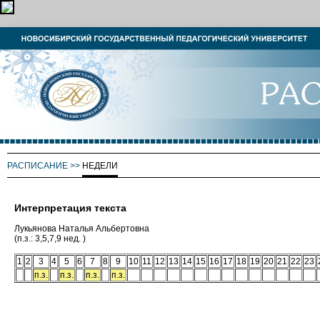
РАСПИСАНИЕ
>>
НЕДЕЛИ
Интерпретация текста
Лукьянова Наталья Альбертовна
(п.з.: 3,5,7,9 нед. )
1
2
3
4
5
6
7
8
9
10
11
12
13
14
15
16
17
18
19
20
21
22
23
п.з.
п.з.
п.з.
п.з.