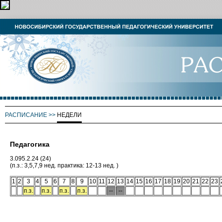
РАСПИСАНИЕ
>>
НЕДЕЛИ
Педагогика
3.095.2.24 (24)
(п.з.: 3,5,7,9 нед. практика: 12-13 нед. )
1
2
3
4
5
6
7
8
9
10
11
12
13
14
15
16
17
18
19
20
21
22
23
п.з.
п.з.
п.з.
п.з.
--
--