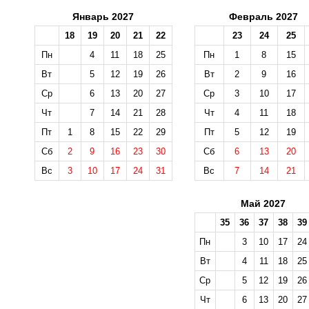
Январь 2027
Февраль 2027
18
19
20
21
22
23
24
25
Пн
4
11
18
25
Пн
1
8
15
Вт
5
12
19
26
Вт
2
9
16
Ср
6
13
20
27
Ср
3
10
17
Чт
7
14
21
28
Чт
4
11
18
Пт
1
8
15
22
29
Пт
5
12
19
Сб
2
9
16
23
30
Сб
6
13
20
Вс
3
10
17
24
31
Вс
7
14
21
Май 2027
35
36
37
38
39
Пн
3
10
17
24
Вт
4
11
18
25
Ср
5
12
19
26
Чт
6
13
20
27