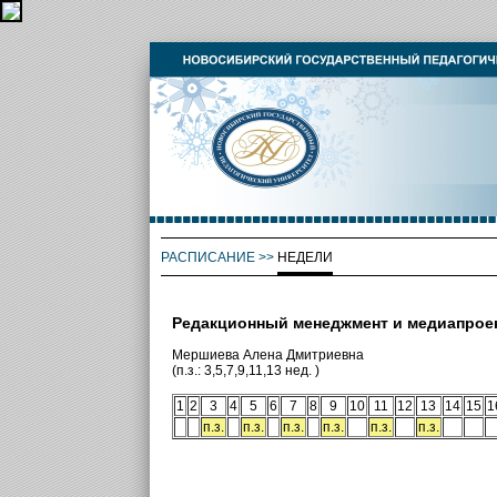
РАСПИСАНИЕ
>>
НЕДЕЛИ
Редакционный менеджмент и медиапрое
Мершиева Алена Дмитриевна
(п.з.: 3,5,7,9,11,13 нед. )
1
2
3
4
5
6
7
8
9
10
11
12
13
14
15
1
п.з.
п.з.
п.з.
п.з.
п.з.
п.з.