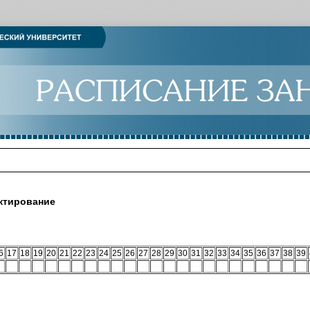
ктирование
6
17
18
19
20
21
22
23
24
25
26
27
28
29
30
31
32
33
34
35
36
37
38
39