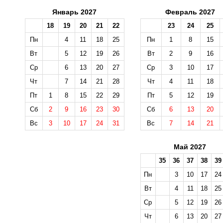
Январь 2027
Февраль 2027
18
19
20
21
22
23
24
25
Пн
4
11
18
25
Пн
1
8
15
Вт
5
12
19
26
Вт
2
9
16
Ср
6
13
20
27
Ср
3
10
17
Чт
7
14
21
28
Чт
4
11
18
Пт
1
8
15
22
29
Пт
5
12
19
Сб
2
9
16
23
30
Сб
6
13
20
Вс
3
10
17
24
31
Вс
7
14
21
Май 2027
35
36
37
38
39
Пн
3
10
17
24
Вт
4
11
18
25
Ср
5
12
19
26
Чт
6
13
20
27