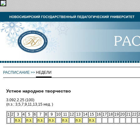
РАСПИСАНИЕ
>>
НЕДЕЛИ
Устное народное творчество
3.092.2.25 (100)
(п.з.: 3,5,7,9,11,13,15 нед. )
1
2
3
4
5
6
7
8
9
10
11
12
13
14
15
16
17
18
19
20
21
22
п.з.
п.з.
п.з.
п.з.
п.з.
п.з.
п.з.