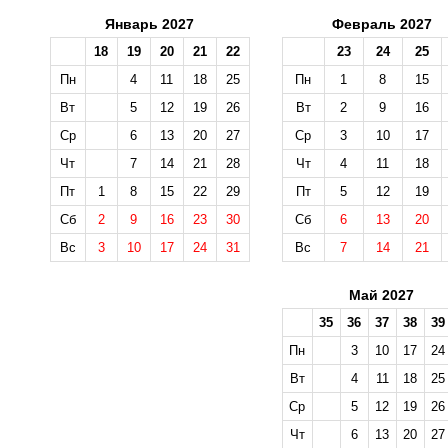
Январь 2027
Февраль 2027
18
19
20
21
22
23
24
25
Пн
4
11
18
25
Пн
1
8
15
Вт
5
12
19
26
Вт
2
9
16
Ср
6
13
20
27
Ср
3
10
17
Чт
7
14
21
28
Чт
4
11
18
Пт
1
8
15
22
29
Пт
5
12
19
Сб
2
9
16
23
30
Сб
6
13
20
Вс
3
10
17
24
31
Вс
7
14
21
Май 2027
35
36
37
38
39
Пн
3
10
17
24
Вт
4
11
18
25
Ср
5
12
19
26
Чт
6
13
20
27