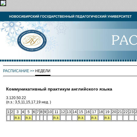
РАСПИСАНИЕ
>>
НЕДЕЛИ
Коммуникативный практикум английского языка
3.120.50.22
(п.з.: 3,5,11,15,17,19 нед. )
1
2
3
4
5
6
7
8
9
10
11
12
13
14
15
16
17
18
19
20
21
22
23
п.з.
п.з.
п.з.
п.з.
п.з.
п.з.