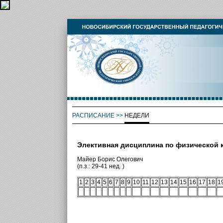
РАСПИСАНИЕ
>>
НЕДЕЛИ
Элективная дисциплина по физической 
Майер Борис Олегович
(п.з.: 29-41 нед. )
1
2
3
4
5
6
7
8
9
10
11
12
13
14
15
16
17
18
1