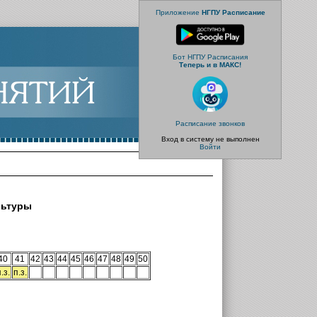
Приложение
НГПУ Расписание
Бот НГПУ Расписания
Теперь и в МАКС!
Расписание звонков
Вход в систему не выполнен
Войти
льтуры
40
41
42
43
44
45
46
47
48
49
50
.з.
п.з.