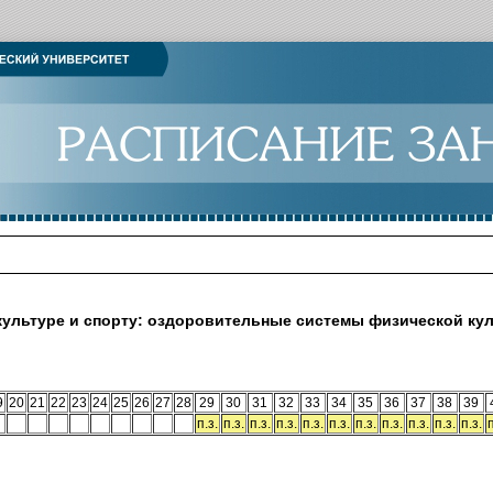
культуре и спорту: оздоровительные системы физической ку
9
20
21
22
23
24
25
26
27
28
29
30
31
32
33
34
35
36
37
38
39
п.з.
п.з.
п.з.
п.з.
п.з.
п.з.
п.з.
п.з.
п.з.
п.з.
п.з.
п