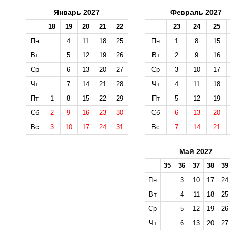
Январь 2027
Февраль 2027
18
19
20
21
22
23
24
25
Пн
4
11
18
25
Пн
1
8
15
Вт
5
12
19
26
Вт
2
9
16
Ср
6
13
20
27
Ср
3
10
17
Чт
7
14
21
28
Чт
4
11
18
Пт
1
8
15
22
29
Пт
5
12
19
Сб
2
9
16
23
30
Сб
6
13
20
Вс
3
10
17
24
31
Вс
7
14
21
Май 2027
35
36
37
38
39
Пн
3
10
17
24
Вт
4
11
18
25
Ср
5
12
19
26
Чт
6
13
20
27