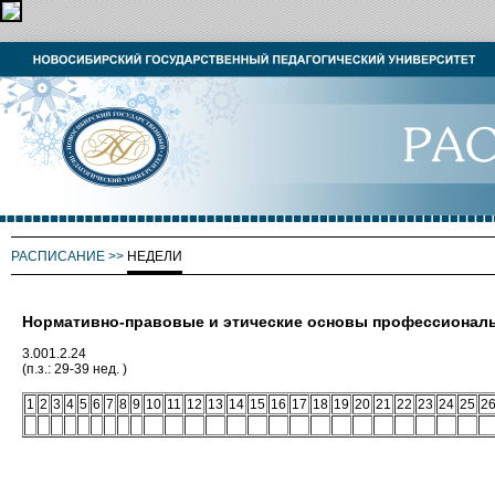
РАСПИСАНИЕ
>>
НЕДЕЛИ
Нормативно-правовые и этические основы профессионал
3.001.2.24
(п.з.: 29-39 нед. )
1
2
3
4
5
6
7
8
9
10
11
12
13
14
15
16
17
18
19
20
21
22
23
24
25
2