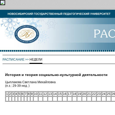
РАСПИСАНИЕ
>>
НЕДЕЛИ
История и теория социально-культурной деятельности
Цыплакова Светлана Михайловна
(п.з.: 29-39 нед. )
1
2
3
4
5
6
7
8
9
10
11
12
13
14
15
16
17
18
19
20
21
22
23
24
25
2