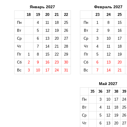
Январь 2027
Февраль 2027
18
19
20
21
22
23
24
25
Пн
4
11
18
25
Пн
1
8
15
Вт
5
12
19
26
Вт
2
9
16
Ср
6
13
20
27
Ср
3
10
17
Чт
7
14
21
28
Чт
4
11
18
Пт
1
8
15
22
29
Пт
5
12
19
Сб
2
9
16
23
30
Сб
6
13
20
Вс
3
10
17
24
31
Вс
7
14
21
Май 2027
35
36
37
38
39
Пн
3
10
17
24
Вт
4
11
18
25
Ср
5
12
19
26
Чт
6
13
20
27