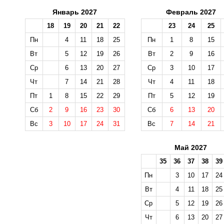
Январь 2027
Февраль 2027
18
19
20
21
22
23
24
25
Пн
4
11
18
25
Пн
1
8
15
Вт
5
12
19
26
Вт
2
9
16
Ср
6
13
20
27
Ср
3
10
17
Чт
7
14
21
28
Чт
4
11
18
Пт
1
8
15
22
29
Пт
5
12
19
Сб
2
9
16
23
30
Сб
6
13
20
Вс
3
10
17
24
31
Вс
7
14
21
Май 2027
35
36
37
38
39
Пн
3
10
17
24
Вт
4
11
18
25
Ср
5
12
19
26
Чт
6
13
20
27