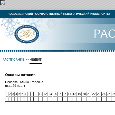
РАСПИСАНИЕ
>>
НЕДЕЛИ
Основы питания
Осипова Галина Егоровна
(п.з.: 29 нед. )
1
2
3
4
5
6
7
8
9
10
11
12
13
14
15
16
17
18
19
20
21
22
23
24
25
2