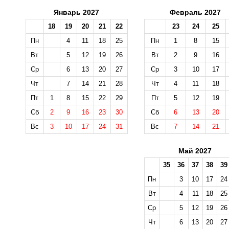
Январь 2027
Февраль 2027
18
19
20
21
22
23
24
25
Пн
4
11
18
25
Пн
1
8
15
Вт
5
12
19
26
Вт
2
9
16
Ср
6
13
20
27
Ср
3
10
17
Чт
7
14
21
28
Чт
4
11
18
Пт
1
8
15
22
29
Пт
5
12
19
Сб
2
9
16
23
30
Сб
6
13
20
Вс
3
10
17
24
31
Вс
7
14
21
Май 2027
35
36
37
38
39
Пн
3
10
17
24
Вт
4
11
18
25
Ср
5
12
19
26
Чт
6
13
20
27