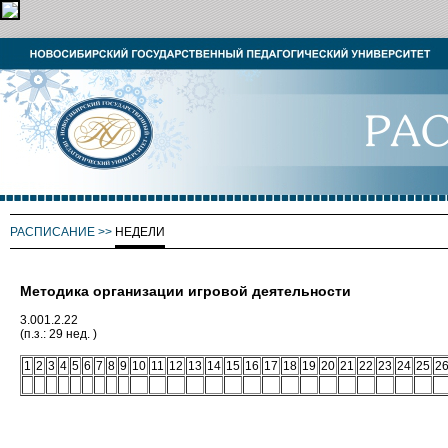
РАСПИСАНИЕ
>>
НЕДЕЛИ
Методика организации игровой деятельности
3.001.2.22
(п.з.: 29 нед. )
1
2
3
4
5
6
7
8
9
10
11
12
13
14
15
16
17
18
19
20
21
22
23
24
25
2