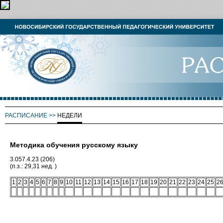
РАСПИСАНИЕ
>>
НЕДЕЛИ
Методика обучения русскому языку
3.057.4.23 (206)
(п.з.: 29,31 нед. )
1
2
3
4
5
6
7
8
9
10
11
12
13
14
15
16
17
18
19
20
21
22
23
24
25
2