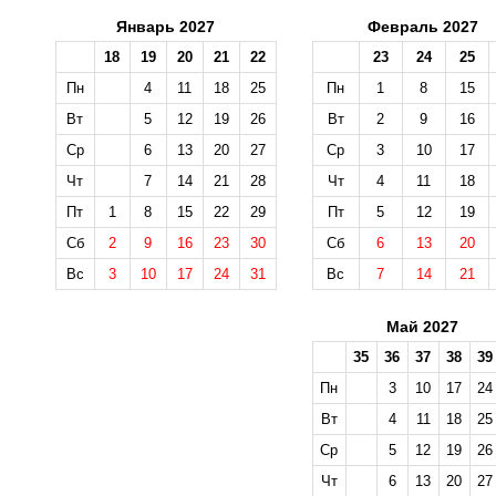
Январь 2027
Февраль 2027
18
19
20
21
22
23
24
25
Пн
4
11
18
25
Пн
1
8
15
Вт
5
12
19
26
Вт
2
9
16
Ср
6
13
20
27
Ср
3
10
17
Чт
7
14
21
28
Чт
4
11
18
Пт
1
8
15
22
29
Пт
5
12
19
Сб
2
9
16
23
30
Сб
6
13
20
Вс
3
10
17
24
31
Вс
7
14
21
Май 2027
35
36
37
38
39
Пн
3
10
17
24
Вт
4
11
18
25
Ср
5
12
19
26
Чт
6
13
20
27