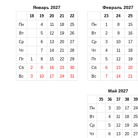
Январь 2027
Февраль 2027
18
19
20
21
22
23
24
25
Пн
4
11
18
25
Пн
1
8
15
Вт
5
12
19
26
Вт
2
9
16
Ср
6
13
20
27
Ср
3
10
17
Чт
7
14
21
28
Чт
4
11
18
Пт
1
8
15
22
29
Пт
5
12
19
Сб
2
9
16
23
30
Сб
6
13
20
Вс
3
10
17
24
31
Вс
7
14
21
Май 2027
35
36
37
38
39
Пн
3
10
17
24
Вт
4
11
18
25
Ср
5
12
19
26
Чт
6
13
20
27