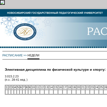
РАСПИСАНИЕ
>>
НЕДЕЛИ
Элективная дисциплина по физической культуре и спорту
3.015.2.23
(п.з.: 28-41 нед. )
1
2
3
4
5
6
7
8
9
10
11
12
13
14
15
16
17
18
19
20
21
22
23
24
25
2