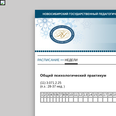
РАСПИСАНИЕ
>>
НЕДЕЛИ
Общий психологический практикум
(11) 3.071.2.25
(п.з.: 28-37 нед. )
1
2
3
4
5
6
7
8
9
10
11
12
13
14
15
16
17
18
1