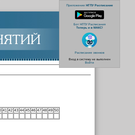
Приложение
НГПУ Расписание
Бот НГПУ Расписания
Теперь и в МАКС!
Расписание звонков
Вход в систему не выполнен
Войти
0
41
42
43
44
45
46
47
48
49
50