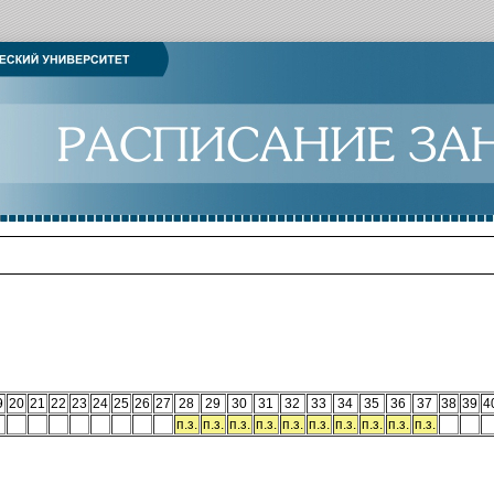
9
20
21
22
23
24
25
26
27
28
29
30
31
32
33
34
35
36
37
38
39
4
п.з.
п.з.
п.з.
п.з.
п.з.
п.з.
п.з.
п.з.
п.з.
п.з.