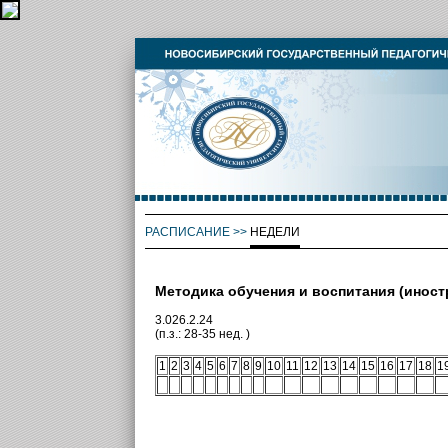
РАСПИСАНИЕ
>>
НЕДЕЛИ
Методика обучения и воспитания (иност
3.026.2.24
(п.з.: 28-35 нед. )
1
2
3
4
5
6
7
8
9
10
11
12
13
14
15
16
17
18
1