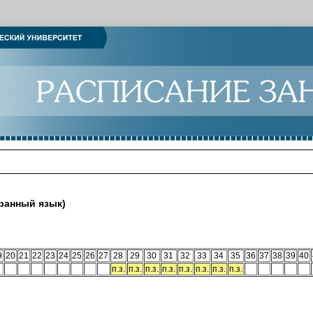
ранный язык)
9
20
21
22
23
24
25
26
27
28
29
30
31
32
33
34
35
36
37
38
39
40
п.з.
п.з.
п.з.
п.з.
п.з.
п.з.
п.з.
п.з.