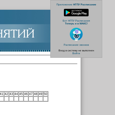
Приложение
НГПУ Расписание
Бот НГПУ Расписания
Теперь и в МАКС!
Расписание звонков
Вход в систему не выполнен
Войти
41
42
43
44
45
46
47
48
49
50