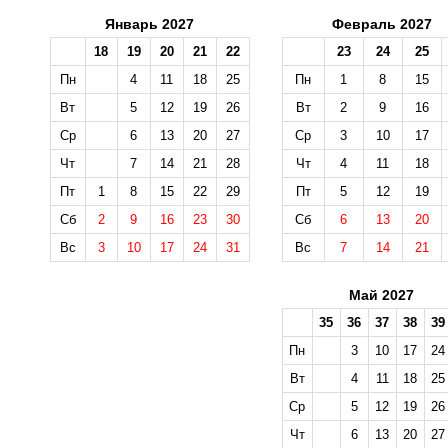
Январь 2027
Февраль 2027
18
19
20
21
22
23
24
25
Пн
4
11
18
25
Пн
1
8
15
Вт
5
12
19
26
Вт
2
9
16
Ср
6
13
20
27
Ср
3
10
17
Чт
7
14
21
28
Чт
4
11
18
Пт
1
8
15
22
29
Пт
5
12
19
Сб
2
9
16
23
30
Сб
6
13
20
Вс
3
10
17
24
31
Вс
7
14
21
Май 2027
35
36
37
38
39
Пн
3
10
17
24
Вт
4
11
18
25
Ср
5
12
19
26
Чт
6
13
20
27