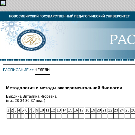
РАСПИСАНИЕ
>>
НЕДЕЛИ
Методология и методы экспериментальной биологии
Бырдина Виталина Игоревна
(п.з.: 28-34,36-37 нед. )
1
2
3
4
5
6
7
8
9
10
11
12
13
14
15
16
17
18
19
20
21
22
23
24
25
2