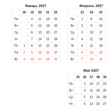
Январь 2027
Февраль 2027
18
19
20
21
22
23
24
25
Пн
4
11
18
25
Пн
1
8
15
Вт
5
12
19
26
Вт
2
9
16
Ср
6
13
20
27
Ср
3
10
17
Чт
7
14
21
28
Чт
4
11
18
Пт
1
8
15
22
29
Пт
5
12
19
Сб
2
9
16
23
30
Сб
6
13
20
Вс
3
10
17
24
31
Вс
7
14
21
Май 2027
35
36
37
38
39
Пн
3
10
17
24
Вт
4
11
18
25
Ср
5
12
19
26
Чт
6
13
20
27