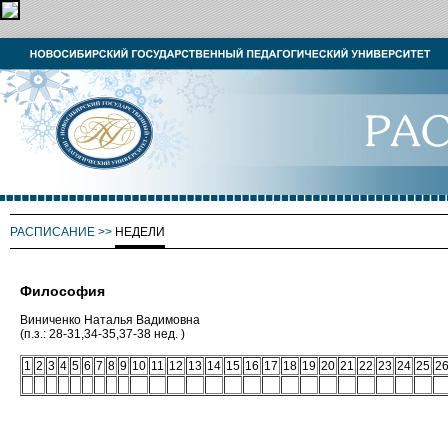
РАСПИСАНИЕ
>>
НЕДЕЛИ
Философия
Виниченко Наталья Вадимовна
(п.з.: 28-31,34-35,37-38 нед. )
1
2
3
4
5
6
7
8
9
10
11
12
13
14
15
16
17
18
19
20
21
22
23
24
25
2