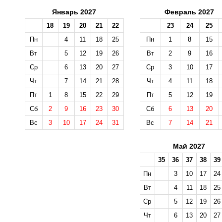
Январь 2027
Февраль 2027
18
19
20
21
22
23
24
25
Пн
4
11
18
25
Пн
1
8
15
Вт
5
12
19
26
Вт
2
9
16
Ср
6
13
20
27
Ср
3
10
17
Чт
7
14
21
28
Чт
4
11
18
Пт
1
8
15
22
29
Пт
5
12
19
Сб
2
9
16
23
30
Сб
6
13
20
Вс
3
10
17
24
31
Вс
7
14
21
Май 2027
35
36
37
38
39
Пн
3
10
17
24
Вт
4
11
18
25
Ср
5
12
19
26
Чт
6
13
20
27