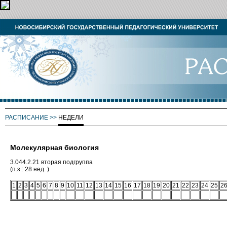
РАСПИСАНИЕ
>>
НЕДЕЛИ
Молекулярная биология
3.044.2.21 вторая подгруппа
(п.з.: 28 нед. )
1
2
3
4
5
6
7
8
9
10
11
12
13
14
15
16
17
18
19
20
21
22
23
24
25
2