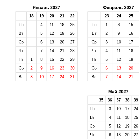
Январь 2027
Февраль 2027
18
19
20
21
22
23
24
25
Пн
4
11
18
25
Пн
1
8
15
Вт
5
12
19
26
Вт
2
9
16
Ср
6
13
20
27
Ср
3
10
17
Чт
7
14
21
28
Чт
4
11
18
Пт
1
8
15
22
29
Пт
5
12
19
Сб
2
9
16
23
30
Сб
6
13
20
Вс
3
10
17
24
31
Вс
7
14
21
Май 2027
35
36
37
38
39
Пн
3
10
17
24
Вт
4
11
18
25
Ср
5
12
19
26
Чт
6
13
20
27