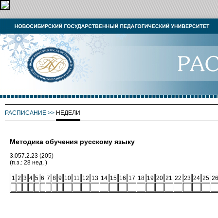
РАСПИСАНИЕ
>>
НЕДЕЛИ
Методика обучения русскому языку
3.057.2.23 (205)
(п.з.: 28 нед. )
1
2
3
4
5
6
7
8
9
10
11
12
13
14
15
16
17
18
19
20
21
22
23
24
25
2