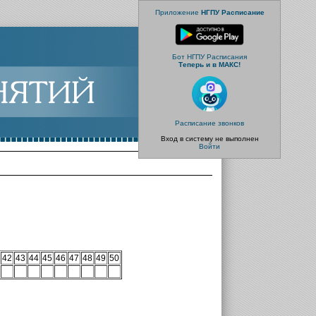
Приложение
НГПУ Расписание
Бот НГПУ Расписания
Теперь и в МАКС!
Расписание звонков
Вход в систему не выполнен
Войти
42
43
44
45
46
47
48
49
50