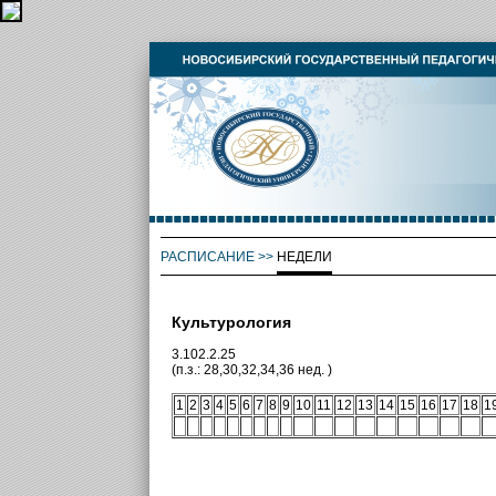
РАСПИСАНИЕ
>>
НЕДЕЛИ
Культурология
3.102.2.25
(п.з.: 28,30,32,34,36 нед. )
1
2
3
4
5
6
7
8
9
10
11
12
13
14
15
16
17
18
1