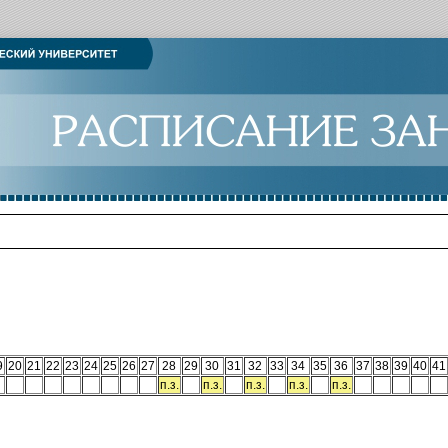
9
20
21
22
23
24
25
26
27
28
29
30
31
32
33
34
35
36
37
38
39
40
41
п.з.
п.з.
п.з.
п.з.
п.з.