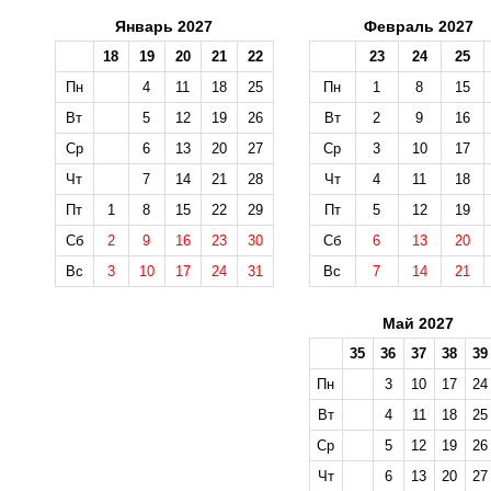
Январь 2027
Февраль 2027
18
19
20
21
22
23
24
25
Пн
4
11
18
25
Пн
1
8
15
Вт
5
12
19
26
Вт
2
9
16
Ср
6
13
20
27
Ср
3
10
17
Чт
7
14
21
28
Чт
4
11
18
Пт
1
8
15
22
29
Пт
5
12
19
Сб
2
9
16
23
30
Сб
6
13
20
Вс
3
10
17
24
31
Вс
7
14
21
Май 2027
35
36
37
38
39
Пн
3
10
17
24
Вт
4
11
18
25
Ср
5
12
19
26
Чт
6
13
20
27