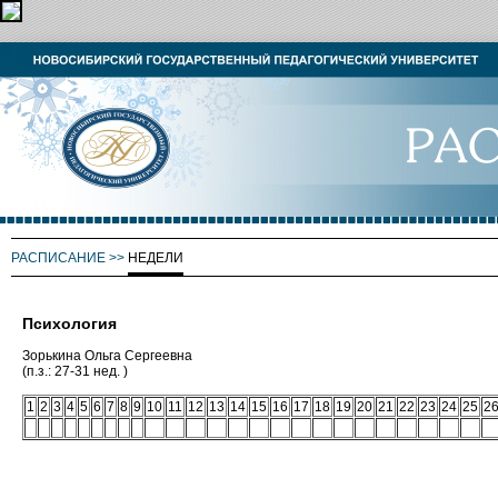
РАСПИСАНИЕ
>>
НЕДЕЛИ
Психология
Зорькина Ольга Сергеевна
(п.з.: 27-31 нед. )
1
2
3
4
5
6
7
8
9
10
11
12
13
14
15
16
17
18
19
20
21
22
23
24
25
2