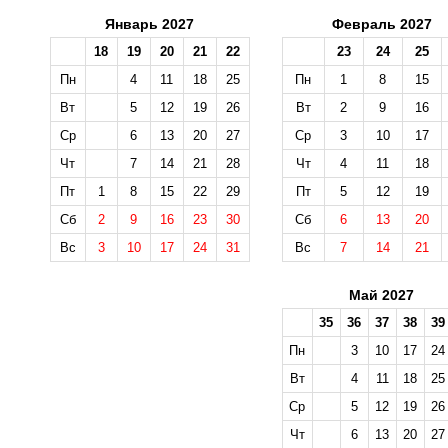
Январь 2027
Февраль 2027
18
19
20
21
22
23
24
25
Пн
4
11
18
25
Пн
1
8
15
Вт
5
12
19
26
Вт
2
9
16
Ср
6
13
20
27
Ср
3
10
17
Чт
7
14
21
28
Чт
4
11
18
Пт
1
8
15
22
29
Пт
5
12
19
Сб
2
9
16
23
30
Сб
6
13
20
Вс
3
10
17
24
31
Вс
7
14
21
Май 2027
35
36
37
38
39
Пн
3
10
17
24
Вт
4
11
18
25
Ср
5
12
19
26
Чт
6
13
20
27