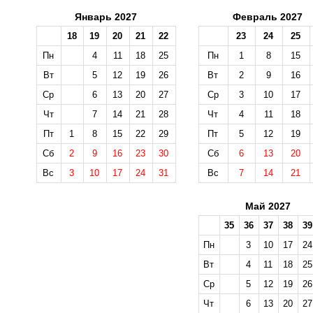
Январь 2027
Февраль 2027
18
19
20
21
22
23
24
25
Пн
4
11
18
25
Пн
1
8
15
Вт
5
12
19
26
Вт
2
9
16
Ср
6
13
20
27
Ср
3
10
17
Чт
7
14
21
28
Чт
4
11
18
Пт
1
8
15
22
29
Пт
5
12
19
Сб
2
9
16
23
30
Сб
6
13
20
Вс
3
10
17
24
31
Вс
7
14
21
Май 2027
35
36
37
38
39
Пн
3
10
17
24
Вт
4
11
18
25
Ср
5
12
19
26
Чт
6
13
20
27