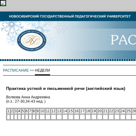
РАСПИСАНИЕ
>>
НЕДЕЛИ
Практика устной и письменной речи (английский язык)
Волкова Анна Андреевна
(п.з.: 27-30,34-43 нед. )
1
2
3
4
5
6
7
8
9
10
11
12
13
14
15
16
17
18
19
20
21
22
23
24
25
2