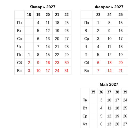
Январь 2027
Февраль 2027
18
19
20
21
22
23
24
25
Пн
4
11
18
25
Пн
1
8
15
Вт
5
12
19
26
Вт
2
9
16
Ср
6
13
20
27
Ср
3
10
17
Чт
7
14
21
28
Чт
4
11
18
Пт
1
8
15
22
29
Пт
5
12
19
Сб
2
9
16
23
30
Сб
6
13
20
Вс
3
10
17
24
31
Вс
7
14
21
Май 2027
35
36
37
38
39
Пн
3
10
17
24
Вт
4
11
18
25
Ср
5
12
19
26
Чт
6
13
20
27