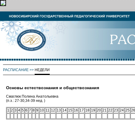
РАСПИСАНИЕ
>>
НЕДЕЛИ
Основы естествознания и обществознания
Смаглюк Полина Анатольевна
(п.з.: 27-30,34-39 нед. )
1
2
3
4
5
6
7
8
9
10
11
12
13
14
15
16
17
18
19
20
21
22
23
24
25
2