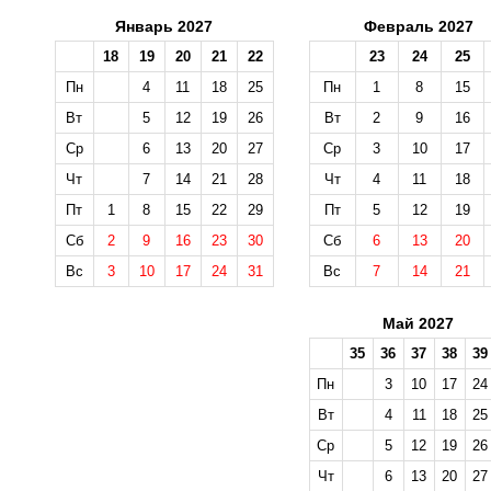
Январь 2027
Февраль 2027
18
19
20
21
22
23
24
25
Пн
4
11
18
25
Пн
1
8
15
Вт
5
12
19
26
Вт
2
9
16
Ср
6
13
20
27
Ср
3
10
17
Чт
7
14
21
28
Чт
4
11
18
Пт
1
8
15
22
29
Пт
5
12
19
Сб
2
9
16
23
30
Сб
6
13
20
Вс
3
10
17
24
31
Вс
7
14
21
Май 2027
35
36
37
38
39
Пн
3
10
17
24
Вт
4
11
18
25
Ср
5
12
19
26
Чт
6
13
20
27