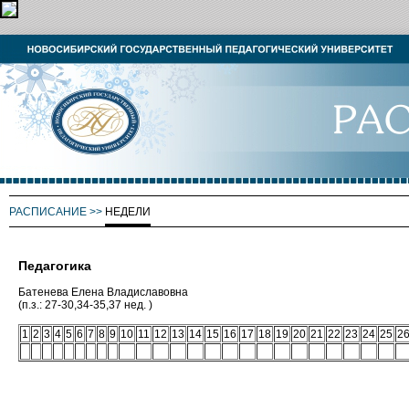
РАСПИСАНИЕ
>>
НЕДЕЛИ
Педагогика
Батенева Елена Владиславовна
(п.з.: 27-30,34-35,37 нед. )
1
2
3
4
5
6
7
8
9
10
11
12
13
14
15
16
17
18
19
20
21
22
23
24
25
2