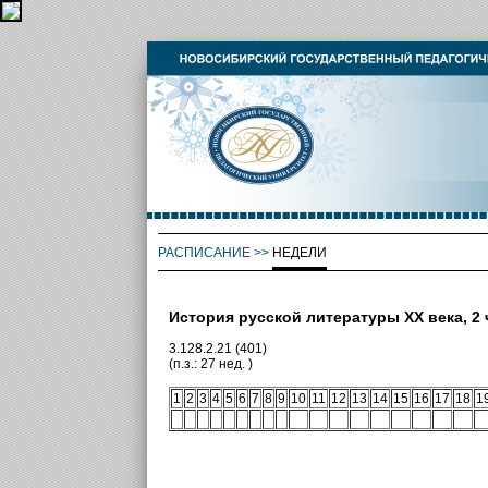
РАСПИСАНИЕ
>>
НЕДЕЛИ
История русской литературы XX века, 2 
3.128.2.21 (401)
(п.з.: 27 нед. )
1
2
3
4
5
6
7
8
9
10
11
12
13
14
15
16
17
18
1