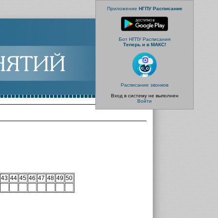
Приложение
НГПУ Расписание
Бот НГПУ Расписания
Теперь и в МАКС!
Расписание звонков
Вход в систему не выполнен
Войти
43
44
45
46
47
48
49
50