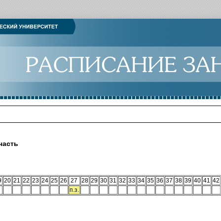
часть
9
20
21
22
23
24
25
26
27
28
29
30
31
32
33
34
35
36
37
38
39
40
41
42
п.з.