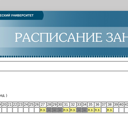
ед. )
9
20
21
22
23
24
25
26
27
28
29
30
31
32
33
34
35
36
37
38
39
40
4
п.з.
--
--
--
п.з.
п.з.
--
--
п.з.
п.з.
п.з.