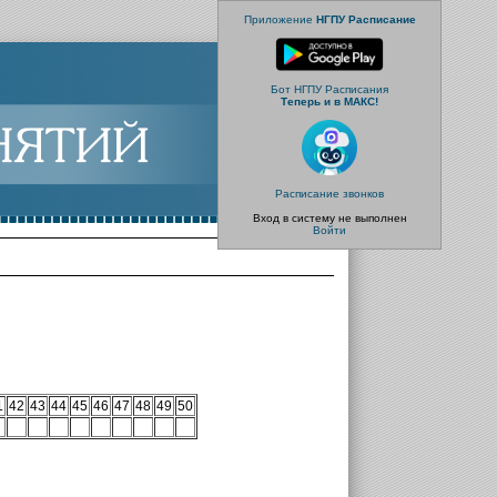
Приложение
НГПУ Расписание
Бот НГПУ Расписания
Теперь и в МАКС!
Расписание звонков
Вход в систему не выполнен
Войти
1
42
43
44
45
46
47
48
49
50