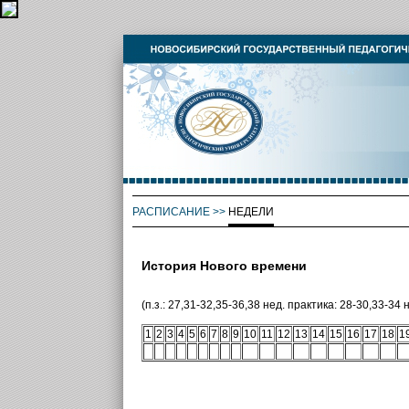
РАСПИСАНИЕ
>>
НЕДЕЛИ
История Нового времени
(п.з.: 27,31-32,35-36,38 нед. практика: 28-30,33-34 н
1
2
3
4
5
6
7
8
9
10
11
12
13
14
15
16
17
18
1