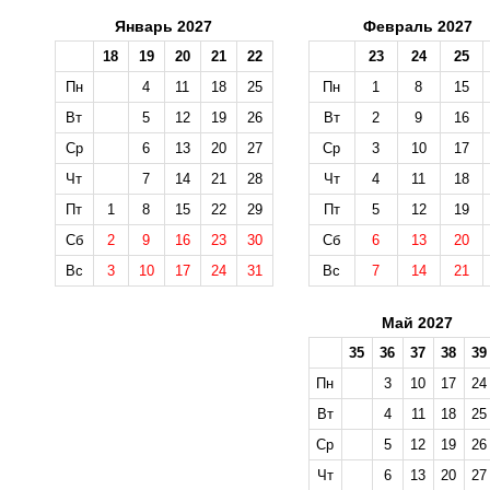
Январь 2027
Февраль 2027
18
19
20
21
22
23
24
25
Пн
4
11
18
25
Пн
1
8
15
Вт
5
12
19
26
Вт
2
9
16
Ср
6
13
20
27
Ср
3
10
17
Чт
7
14
21
28
Чт
4
11
18
Пт
1
8
15
22
29
Пт
5
12
19
Сб
2
9
16
23
30
Сб
6
13
20
Вс
3
10
17
24
31
Вс
7
14
21
Май 2027
35
36
37
38
39
Пн
3
10
17
24
Вт
4
11
18
25
Ср
5
12
19
26
Чт
6
13
20
27