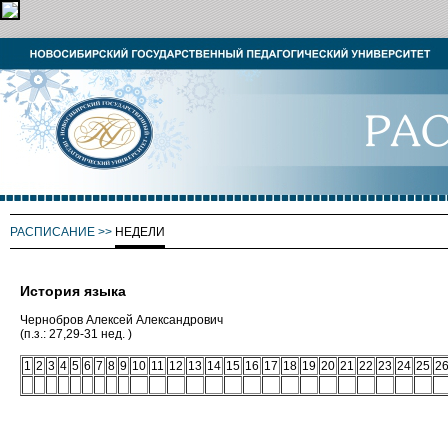
РАСПИСАНИЕ
>>
НЕДЕЛИ
История языка
Чернобров Алексей Александрович
(п.з.: 27,29-31 нед. )
1
2
3
4
5
6
7
8
9
10
11
12
13
14
15
16
17
18
19
20
21
22
23
24
25
2