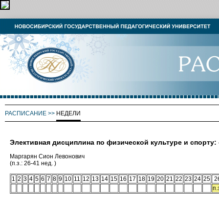
РАСПИСАНИЕ
>>
НЕДЕЛИ
Элективная дисциплина по физической культуре и спорту
Маргарян Сион Левонович
(п.з.: 26-41 нед. )
1
2
3
4
5
6
7
8
9
10
11
12
13
14
15
16
17
18
19
20
21
22
23
24
25
2
п.