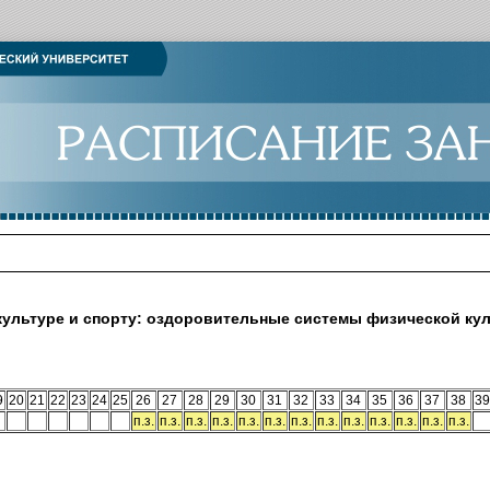
культуре и спорту: оздоровительные системы физической ку
9
20
21
22
23
24
25
26
27
28
29
30
31
32
33
34
35
36
37
38
39
п.з.
п.з.
п.з.
п.з.
п.з.
п.з.
п.з.
п.з.
п.з.
п.з.
п.з.
п.з.
п.з.