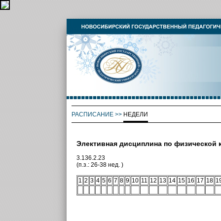
РАСПИСАНИЕ
>>
НЕДЕЛИ
Элективная дисциплина по физической 
3.136.2.23
(п.з.: 26-38 нед. )
1
2
3
4
5
6
7
8
9
10
11
12
13
14
15
16
17
18
1