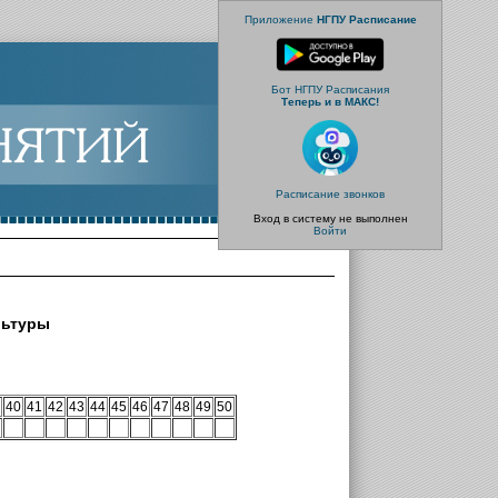
Приложение
НГПУ Расписание
Бот НГПУ Расписания
Теперь и в МАКС!
Расписание звонков
Вход в систему не выполнен
Войти
льтуры
40
41
42
43
44
45
46
47
48
49
50