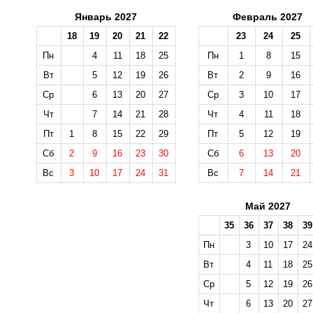
Январь 2027
Февраль 2027
18
19
20
21
22
23
24
25
Пн
4
11
18
25
Пн
1
8
15
Вт
5
12
19
26
Вт
2
9
16
Ср
6
13
20
27
Ср
3
10
17
Чт
7
14
21
28
Чт
4
11
18
Пт
1
8
15
22
29
Пт
5
12
19
Сб
2
9
16
23
30
Сб
6
13
20
Вс
3
10
17
24
31
Вс
7
14
21
Май 2027
35
36
37
38
39
Пн
3
10
17
24
Вт
4
11
18
25
Ср
5
12
19
26
Чт
6
13
20
27