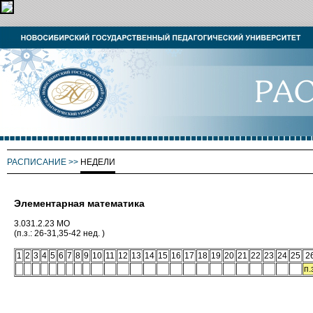
РАСПИСАНИЕ
>>
НЕДЕЛИ
Элементарная математика
3.031.2.23 МО
(п.з.: 26-31,35-42 нед. )
1
2
3
4
5
6
7
8
9
10
11
12
13
14
15
16
17
18
19
20
21
22
23
24
25
2
п.