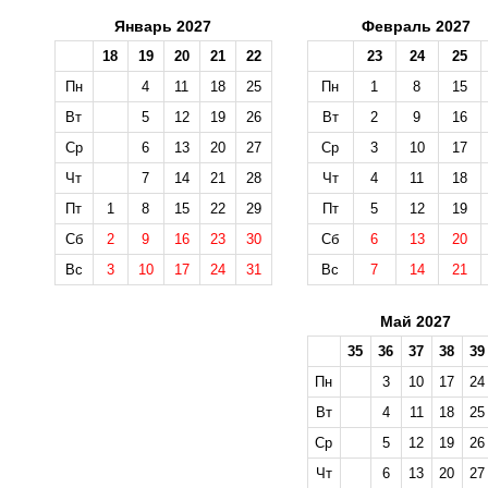
Январь 2027
Февраль 2027
18
19
20
21
22
23
24
25
Пн
4
11
18
25
Пн
1
8
15
Вт
5
12
19
26
Вт
2
9
16
Ср
6
13
20
27
Ср
3
10
17
Чт
7
14
21
28
Чт
4
11
18
Пт
1
8
15
22
29
Пт
5
12
19
Сб
2
9
16
23
30
Сб
6
13
20
Вс
3
10
17
24
31
Вс
7
14
21
Май 2027
35
36
37
38
39
Пн
3
10
17
24
Вт
4
11
18
25
Ср
5
12
19
26
Чт
6
13
20
27