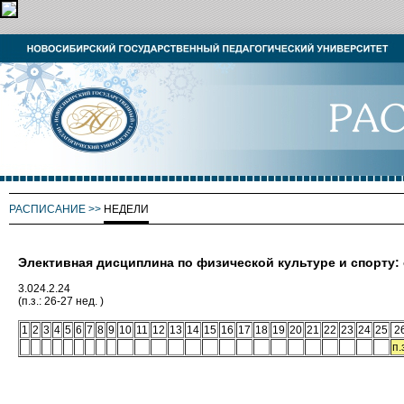
РАСПИСАНИЕ
>>
НЕДЕЛИ
Элективная дисциплина по физической культуре и спорту
3.024.2.24
(п.з.: 26-27 нед. )
1
2
3
4
5
6
7
8
9
10
11
12
13
14
15
16
17
18
19
20
21
22
23
24
25
2
п.