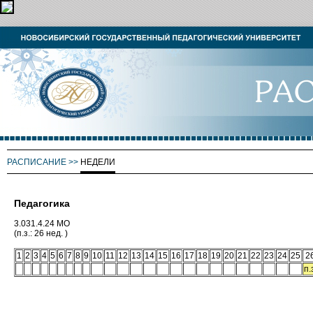
РАСПИСАНИЕ
>>
НЕДЕЛИ
Педагогика
3.031.4.24 МО
(п.з.: 26 нед. )
1
2
3
4
5
6
7
8
9
10
11
12
13
14
15
16
17
18
19
20
21
22
23
24
25
2
п.