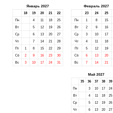
Январь 2027
Февраль 2027
18
19
20
21
22
23
24
25
Пн
4
11
18
25
Пн
1
8
15
Вт
5
12
19
26
Вт
2
9
16
Ср
6
13
20
27
Ср
3
10
17
Чт
7
14
21
28
Чт
4
11
18
Пт
1
8
15
22
29
Пт
5
12
19
Сб
2
9
16
23
30
Сб
6
13
20
Вс
3
10
17
24
31
Вс
7
14
21
Май 2027
35
36
37
38
39
Пн
3
10
17
24
Вт
4
11
18
25
Ср
5
12
19
26
Чт
6
13
20
27