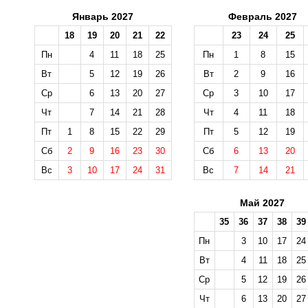
Январь 2027
Февраль 2027
18
19
20
21
22
23
24
25
Пн
4
11
18
25
Пн
1
8
15
Вт
5
12
19
26
Вт
2
9
16
Ср
6
13
20
27
Ср
3
10
17
Чт
7
14
21
28
Чт
4
11
18
Пт
1
8
15
22
29
Пт
5
12
19
Сб
2
9
16
23
30
Сб
6
13
20
Вс
3
10
17
24
31
Вс
7
14
21
Май 2027
35
36
37
38
39
Пн
3
10
17
24
Вт
4
11
18
25
Ср
5
12
19
26
Чт
6
13
20
27