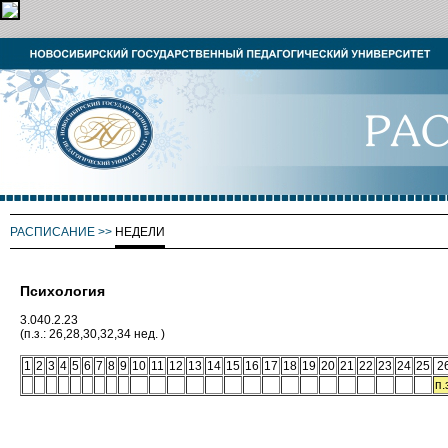
РАСПИСАНИЕ
>>
НЕДЕЛИ
Психология
3.040.2.23
(п.з.: 26,28,30,32,34 нед. )
1
2
3
4
5
6
7
8
9
10
11
12
13
14
15
16
17
18
19
20
21
22
23
24
25
2
п.