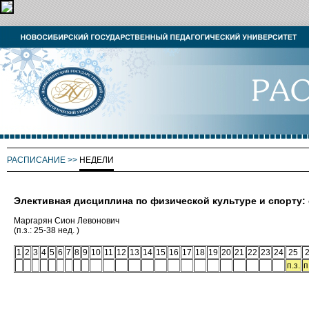
РАСПИСАНИЕ
>>
НЕДЕЛИ
Элективная дисциплина по физической культуре и спорту
Маргарян Сион Левонович
(п.з.: 25-38 нед. )
1
2
3
4
5
6
7
8
9
10
11
12
13
14
15
16
17
18
19
20
21
22
23
24
25
п.з.
п