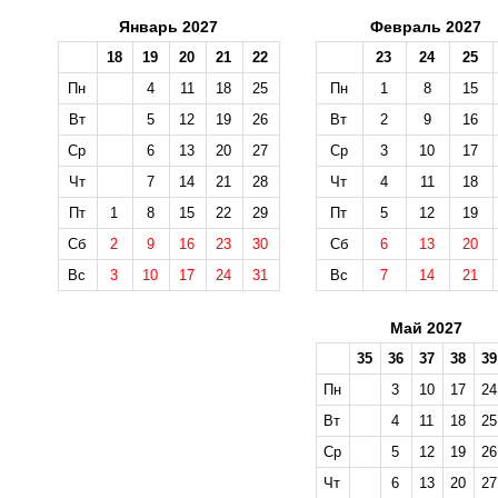
Январь 2027
Февраль 2027
18
19
20
21
22
23
24
25
Пн
4
11
18
25
Пн
1
8
15
Вт
5
12
19
26
Вт
2
9
16
Ср
6
13
20
27
Ср
3
10
17
Чт
7
14
21
28
Чт
4
11
18
Пт
1
8
15
22
29
Пт
5
12
19
Сб
2
9
16
23
30
Сб
6
13
20
Вс
3
10
17
24
31
Вс
7
14
21
Май 2027
35
36
37
38
39
Пн
3
10
17
24
Вт
4
11
18
25
Ср
5
12
19
26
Чт
6
13
20
27