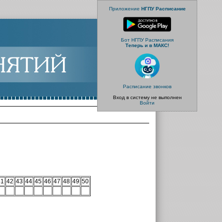
Приложение
НГПУ Расписание
Бот НГПУ Расписания
Теперь и в МАКС!
Расписание звонков
Вход в систему не выполнен
Войти
41
42
43
44
45
46
47
48
49
50