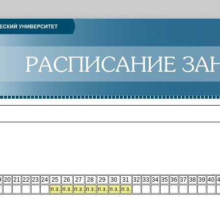
9
20
21
22
23
24
25
26
27
28
29
30
31
32
33
34
35
36
37
38
39
40
п.з.
п.з.
п.з.
п.з.
п.з.
п.з.
п.з.