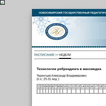
РАСПИСАНИЕ
>>
НЕДЕЛИ
Технологии ребрендинга в массмедиа
Терентьев Александр Владимирович
(п.з.: 25-31 нед. )
1
2
3
4
5
6
7
8
9
10
11
12
13
14
15
16
17
18
1