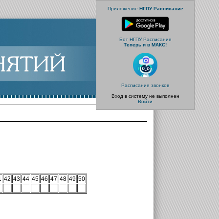
Приложение
НГПУ Расписание
Бот НГПУ Расписания
Теперь и в МАКС!
Расписание звонков
Вход в систему не выполнен
Войти
1
42
43
44
45
46
47
48
49
50