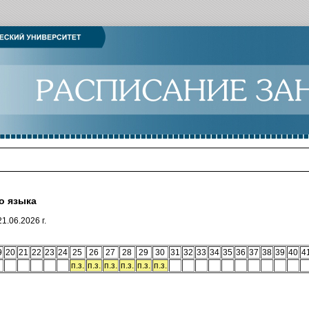
о языка
1.06.2026 г.
9
20
21
22
23
24
25
26
27
28
29
30
31
32
33
34
35
36
37
38
39
40
4
п.з.
п.з.
п.з.
п.з.
п.з.
п.з.