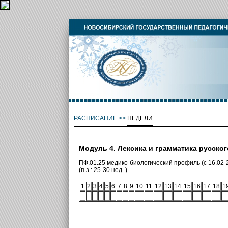
РАСПИСАНИЕ
>>
НЕДЕЛИ
Модуль 4. Лексика и грамматика русског
ПФ.01.25 медико-биологический профиль (с 16.02-2
(п.з.: 25-30 нед. )
1
2
3
4
5
6
7
8
9
10
11
12
13
14
15
16
17
18
1