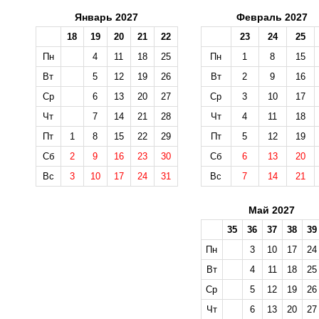
Январь 2027
Февраль 2027
18
19
20
21
22
23
24
25
Пн
4
11
18
25
Пн
1
8
15
Вт
5
12
19
26
Вт
2
9
16
Ср
6
13
20
27
Ср
3
10
17
Чт
7
14
21
28
Чт
4
11
18
Пт
1
8
15
22
29
Пт
5
12
19
Сб
2
9
16
23
30
Сб
6
13
20
Вс
3
10
17
24
31
Вс
7
14
21
Май 2027
35
36
37
38
39
Пн
3
10
17
24
Вт
4
11
18
25
Ср
5
12
19
26
Чт
6
13
20
27