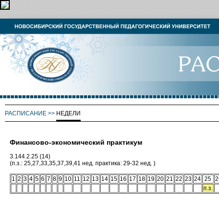
РАСПИСАНИЕ
>>
НЕДЕЛИ
Финансово-экономический практикум
3.144.2.25 (14)
(п.з.: 25,27,33,35,37,39,41 нед. практика: 29-32 нед. )
1
2
3
4
5
6
7
8
9
10
11
12
13
14
15
16
17
18
19
20
21
22
23
24
25
2
п.з.