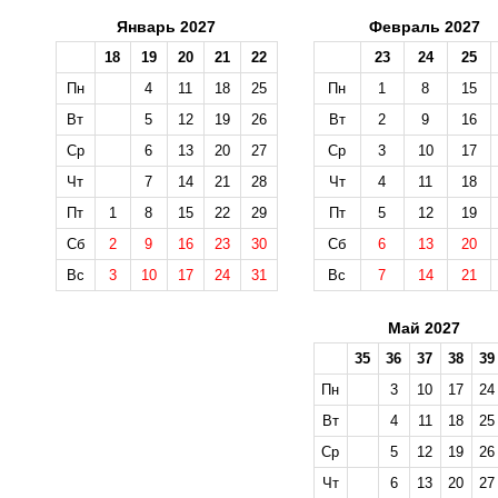
Январь 2027
Февраль 2027
18
19
20
21
22
23
24
25
Пн
4
11
18
25
Пн
1
8
15
Вт
5
12
19
26
Вт
2
9
16
Ср
6
13
20
27
Ср
3
10
17
Чт
7
14
21
28
Чт
4
11
18
Пт
1
8
15
22
29
Пт
5
12
19
Сб
2
9
16
23
30
Сб
6
13
20
Вс
3
10
17
24
31
Вс
7
14
21
Май 2027
35
36
37
38
39
Пн
3
10
17
24
Вт
4
11
18
25
Ср
5
12
19
26
Чт
6
13
20
27