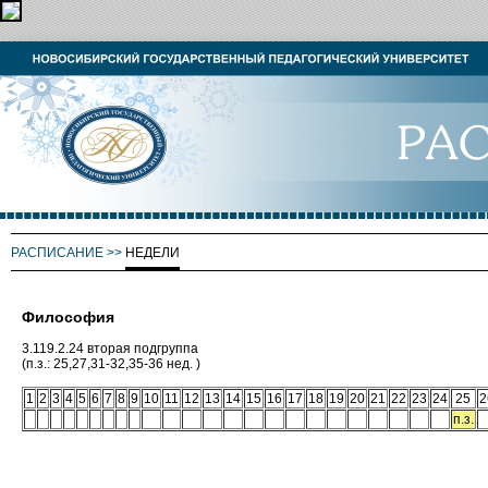
РАСПИСАНИЕ
>>
НЕДЕЛИ
Философия
3.119.2.24 вторая подгруппа
(п.з.: 25,27,31-32,35-36 нед. )
1
2
3
4
5
6
7
8
9
10
11
12
13
14
15
16
17
18
19
20
21
22
23
24
25
2
п.з.