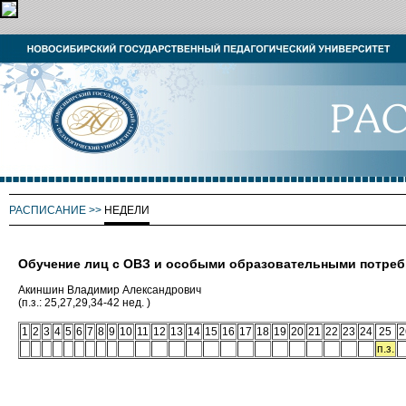
РАСПИСАНИЕ
>>
НЕДЕЛИ
Обучение лиц с ОВЗ и особыми образовательными потре
Акиншин Владимир Александрович
(п.з.: 25,27,29,34-42 нед. )
1
2
3
4
5
6
7
8
9
10
11
12
13
14
15
16
17
18
19
20
21
22
23
24
25
2
п.з.