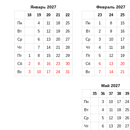
Январь 2027
Февраль 2027
18
19
20
21
22
23
24
25
Пн
4
11
18
25
Пн
1
8
15
Вт
5
12
19
26
Вт
2
9
16
Ср
6
13
20
27
Ср
3
10
17
Чт
7
14
21
28
Чт
4
11
18
Пт
1
8
15
22
29
Пт
5
12
19
Сб
2
9
16
23
30
Сб
6
13
20
Вс
3
10
17
24
31
Вс
7
14
21
Май 2027
35
36
37
38
39
Пн
3
10
17
24
Вт
4
11
18
25
Ср
5
12
19
26
Чт
6
13
20
27