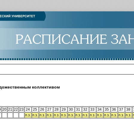
удожественным коллективом
9
20
21
22
23
24
25
26
27
28
29
30
31
32
33
34
35
36
37
38
п.з.
п.з.
п.з.
п.з.
п.з.
п.з.
п.з.
п.з.
п.з.
п.з.
п.з.
п.з.
п.з.
п.з.
п.з.