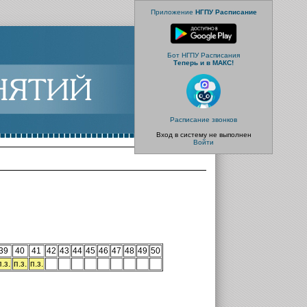
Приложение
НГПУ Расписание
Бот НГПУ Расписания
Теперь и в МАКС!
Расписание звонков
Вход в систему не выполнен
Войти
39
40
41
42
43
44
45
46
47
48
49
50
п.з.
п.з.
п.з.