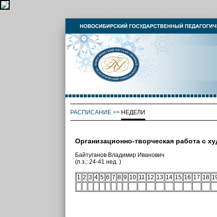
РАСПИСАНИЕ
>>
НЕДЕЛИ
Организационно-творческая работа с х
Байтуганов Владимир Иванович
(п.з.: 24-41 нед. )
1
2
3
4
5
6
7
8
9
10
11
12
13
14
15
16
17
18
1