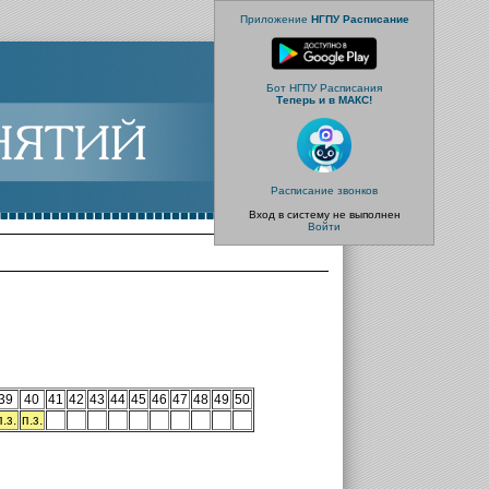
Приложение
НГПУ Расписание
Бот НГПУ Расписания
Теперь и в МАКС!
Расписание звонков
Вход в систему не выполнен
Войти
39
40
41
42
43
44
45
46
47
48
49
50
п.з.
п.з.