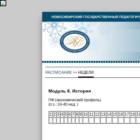
РАСПИСАНИЕ
>>
НЕДЕЛИ
Модуль 8. История
ПФ (экономический профиль)
(п.з.: 24-40 нед. )
1
2
3
4
5
6
7
8
9
10
11
12
13
14
15
16
17
18
1