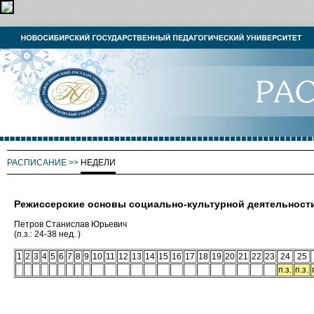
РАСПИСАНИЕ
>>
НЕДЕЛИ
Режиссерские основы социально-культурной деятельност
Петров Станислав Юрьевич
(п.з.: 24-38 нед. )
1
2
3
4
5
6
7
8
9
10
11
12
13
14
15
16
17
18
19
20
21
22
23
24
25
п.з.
п.з.