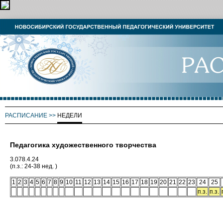
РАСПИСАНИЕ
>>
НЕДЕЛИ
Педагогика художественного творчества
3.078.4.24
(п.з.: 24-38 нед. )
1
2
3
4
5
6
7
8
9
10
11
12
13
14
15
16
17
18
19
20
21
22
23
24
25
п.з.
п.з.