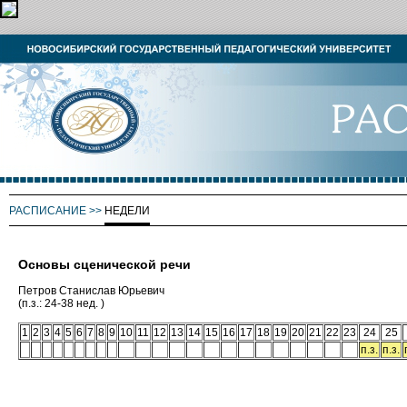
РАСПИСАНИЕ
>>
НЕДЕЛИ
Основы сценической речи
Петров Станислав Юрьевич
(п.з.: 24-38 нед. )
1
2
3
4
5
6
7
8
9
10
11
12
13
14
15
16
17
18
19
20
21
22
23
24
25
п.з.
п.з.