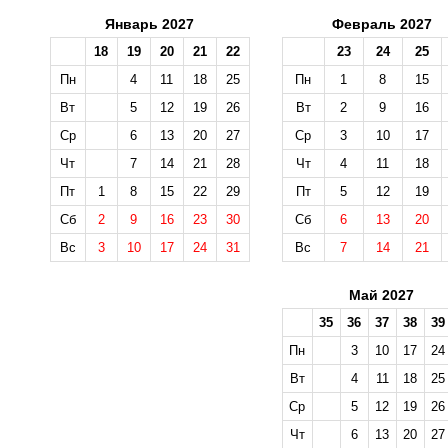
Январь 2027
Февраль 2027
18
19
20
21
22
23
24
25
Пн
4
11
18
25
Пн
1
8
15
Вт
5
12
19
26
Вт
2
9
16
Ср
6
13
20
27
Ср
3
10
17
Чт
7
14
21
28
Чт
4
11
18
Пт
1
8
15
22
29
Пт
5
12
19
Сб
2
9
16
23
30
Сб
6
13
20
Вс
3
10
17
24
31
Вс
7
14
21
Май 2027
35
36
37
38
39
Пн
3
10
17
24
Вт
4
11
18
25
Ср
5
12
19
26
Чт
6
13
20
27