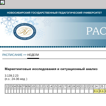
РАСПИСАНИЕ
>>
НЕДЕЛИ
Маркетинговые исследования и ситуационный анализ
3.139.2.23
(п.з.: 24-36 нед. )
1
2
3
4
5
6
7
8
9
10
11
12
13
14
15
16
17
18
19
20
21
22
23
24
25
п.з.
п.з.