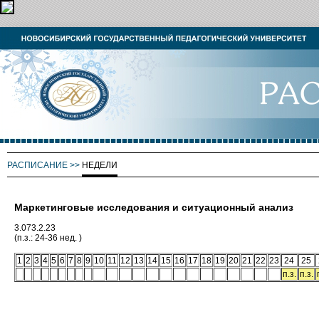
РАСПИСАНИЕ
>>
НЕДЕЛИ
Маркетинговые исследования и ситуационный анализ
3.073.2.23
(п.з.: 24-36 нед. )
1
2
3
4
5
6
7
8
9
10
11
12
13
14
15
16
17
18
19
20
21
22
23
24
25
п.з.
п.з.