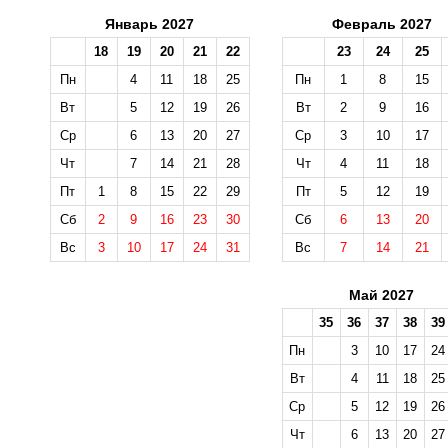
Январь 2027
Февраль 2027
18
19
20
21
22
23
24
25
Пн
4
11
18
25
Пн
1
8
15
Вт
5
12
19
26
Вт
2
9
16
Ср
6
13
20
27
Ср
3
10
17
Чт
7
14
21
28
Чт
4
11
18
Пт
1
8
15
22
29
Пт
5
12
19
Сб
2
9
16
23
30
Сб
6
13
20
Вс
3
10
17
24
31
Вс
7
14
21
Май 2027
35
36
37
38
39
Пн
3
10
17
24
Вт
4
11
18
25
Ср
5
12
19
26
Чт
6
13
20
27