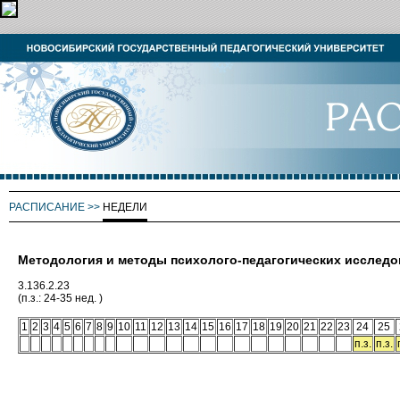
РАСПИСАНИЕ
>>
НЕДЕЛИ
Методология и методы психолого-педагогических исслед
3.136.2.23
(п.з.: 24-35 нед. )
1
2
3
4
5
6
7
8
9
10
11
12
13
14
15
16
17
18
19
20
21
22
23
24
25
п.з.
п.з.