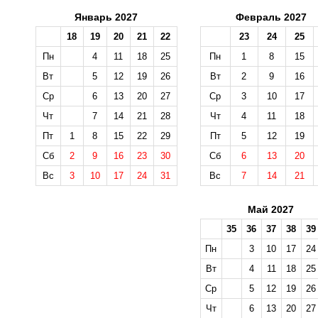
Январь 2027
Февраль 2027
18
19
20
21
22
23
24
25
Пн
4
11
18
25
Пн
1
8
15
Вт
5
12
19
26
Вт
2
9
16
Ср
6
13
20
27
Ср
3
10
17
Чт
7
14
21
28
Чт
4
11
18
Пт
1
8
15
22
29
Пт
5
12
19
Сб
2
9
16
23
30
Сб
6
13
20
Вс
3
10
17
24
31
Вс
7
14
21
Май 2027
35
36
37
38
39
Пн
3
10
17
24
Вт
4
11
18
25
Ср
5
12
19
26
Чт
6
13
20
27