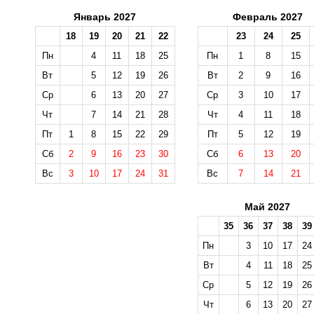
Январь 2027
Февраль 2027
18
19
20
21
22
23
24
25
Пн
4
11
18
25
Пн
1
8
15
Вт
5
12
19
26
Вт
2
9
16
Ср
6
13
20
27
Ср
3
10
17
Чт
7
14
21
28
Чт
4
11
18
Пт
1
8
15
22
29
Пт
5
12
19
Сб
2
9
16
23
30
Сб
6
13
20
Вс
3
10
17
24
31
Вс
7
14
21
Май 2027
35
36
37
38
39
Пн
3
10
17
24
Вт
4
11
18
25
Ср
5
12
19
26
Чт
6
13
20
27