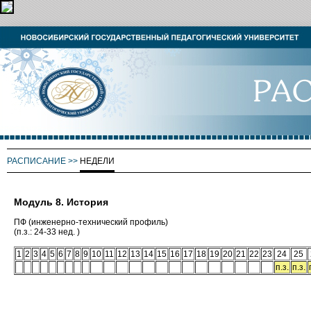
РАСПИСАНИЕ
>>
НЕДЕЛИ
Модуль 8. История
ПФ (инженерно-технический профиль)
(п.з.: 24-33 нед. )
1
2
3
4
5
6
7
8
9
10
11
12
13
14
15
16
17
18
19
20
21
22
23
24
25
п.з.
п.з.