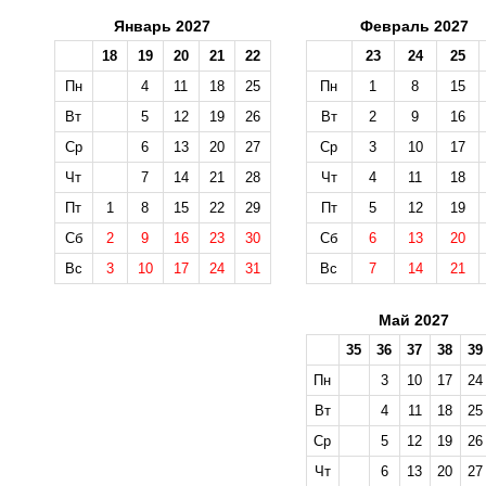
Январь 2027
Февраль 2027
18
19
20
21
22
23
24
25
Пн
4
11
18
25
Пн
1
8
15
Вт
5
12
19
26
Вт
2
9
16
Ср
6
13
20
27
Ср
3
10
17
Чт
7
14
21
28
Чт
4
11
18
Пт
1
8
15
22
29
Пт
5
12
19
Сб
2
9
16
23
30
Сб
6
13
20
Вс
3
10
17
24
31
Вс
7
14
21
Май 2027
35
36
37
38
39
Пн
3
10
17
24
Вт
4
11
18
25
Ср
5
12
19
26
Чт
6
13
20
27