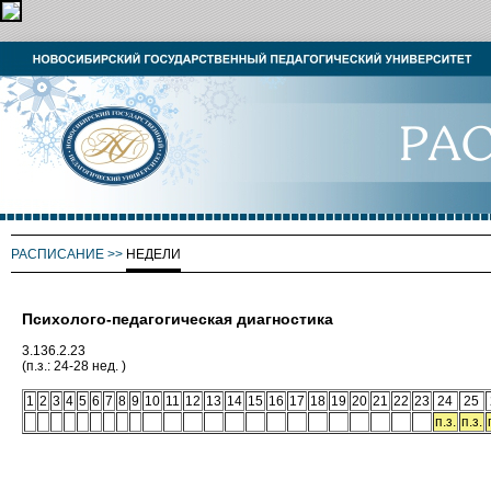
РАСПИСАНИЕ
>>
НЕДЕЛИ
Психолого-педагогическая диагностика
3.136.2.23
(п.з.: 24-28 нед. )
1
2
3
4
5
6
7
8
9
10
11
12
13
14
15
16
17
18
19
20
21
22
23
24
25
п.з.
п.з.