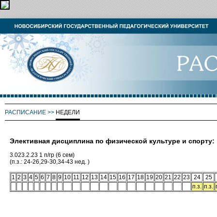
РАСПИСАНИЕ
>>
НЕДЕЛИ
Элективная дисциплина по физической культуре и спорту:
3.023.2.23 1 п/гр (6 сем)
(п.з.: 24-26,29-30,34-43 нед. )
1
2
3
4
5
6
7
8
9
10
11
12
13
14
15
16
17
18
19
20
21
22
23
24
25
п.з.
п.з.